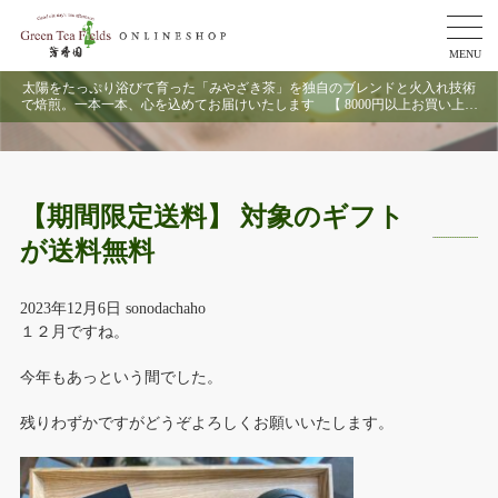
MENU
太陽をたっぷり浴びて育った「みやざき茶」を独自のブレンドと火入れ技術
で焙煎。一本一本、心を込めてお届けいたします 【 8000円以上お買い上げ
で送料無料 】
【期間限定送料】 対象のギフト
が送料無料
2023年12月6日
sonodachaho
１２月ですね。
今年もあっという間でした。
残りわずかですがどうぞよろしくお願いいたします。