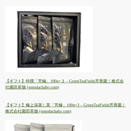
【ギフト】特撰「芳極」100g×３ – GreenTeaFields芳香園｜株式会
社園田茶舗 (sonodachaho.com)
【ギフト】極上深蒸し茶「芳極」100g×3 – GreenTeaFields芳香園｜
株式会社園田茶舗 (sonodachaho.com)