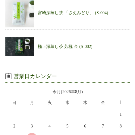
宮崎深蒸し茶 「さえみどり」 (S-004)
極上深蒸し茶 芳極 金 (S-002)
営業日カレンダー
今月(2026年8月)
日
月
火
水
木
金
土
1
2
3
4
5
6
7
8