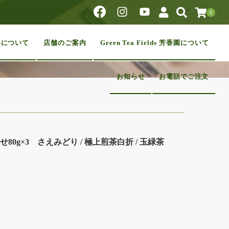
0
いについて
店舗のご案内
Green Tea Fields 芳香園について
お知らせ
お電話でご注文
0g×3 さえみどり / 極上煎茶白折 / 玉緑茶