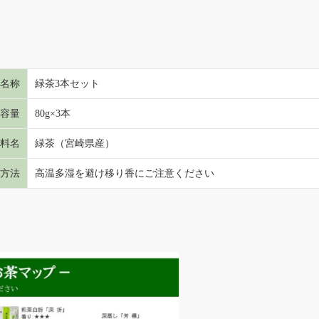
名称
緑茶3本セット
容量
80g×3本
料名
緑茶（宮崎県産）
方法
高温多湿を避け移り香にご注意ください