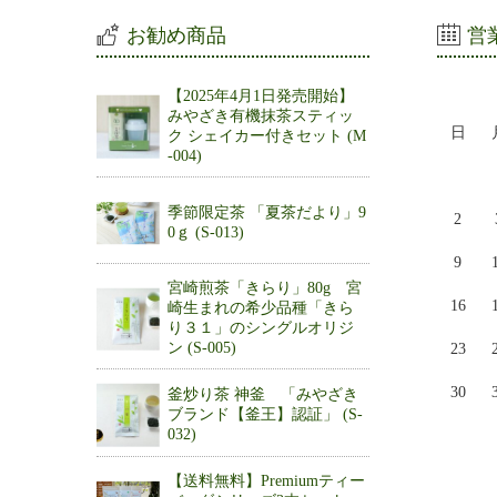
お勧め商品
営
【2025年4月1日発売開始】
みやざき有機抹茶スティッ
日
ク シェイカー付きセット (M
-004)
季節限定茶 「夏茶だより」9
2
0ｇ (S-013)
9
宮崎煎茶「きらり」80g 宮
16
崎生まれの希少品種「きら
り３１」のシングルオリジ
ン (S-005)
23
30
釜炒り茶 神釜 「みやざき
ブランド【釜王】認証」 (S-
032)
【送料無料】Premiumティー