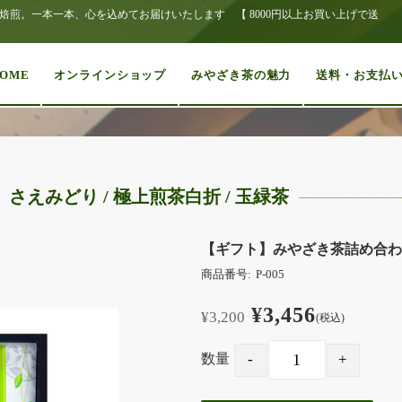
煎。一本一本、心を込めてお届けいたします 【 8000円以上お買い上げで送
OME
オンラインショップ
みやざき茶の魅力
送料・お支払
さえみどり / 極上煎茶白折 / 玉緑茶
【ギフト】みやざき茶詰め合わせ8
商品番号:
P-005
¥3,456
¥3,200
(税込)
数量