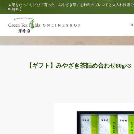
太陽をたっぷり浴びて育った「みやざき茶」を独自のブレンドと火入れ技術で焙
料無料 】
H
【ギフト】みやざき茶詰め合わせ80g×3 