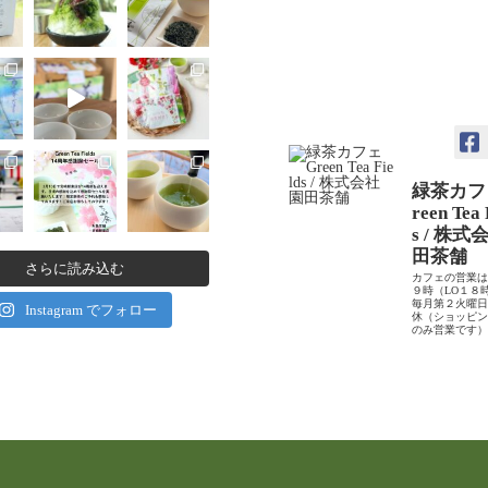
緑茶カフ
reen Tea 
s / 株
田茶舗
さらに読み込む
カフェの営業
９時（LO１８
毎月第２火曜
Instagram でフォロー
休（ショッピ
のみ営業です