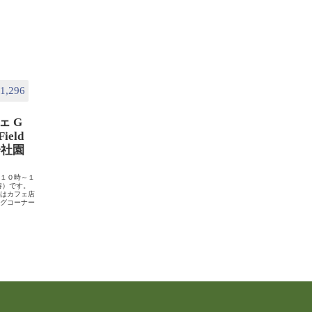
1,296
ェ G
Field
式会社園
は１０時～１
時）です。
日はカフェ店
ングコーナー
）