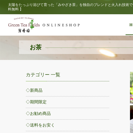
太陽をたっぷり浴びて育った「みやざき茶」を独自のブレンドと火入れ技術で焙
料無料 】
H
お茶
カテゴリー 一覧
◇新商品
◇期間限定
◇お勧め商品
◇送料をお安く