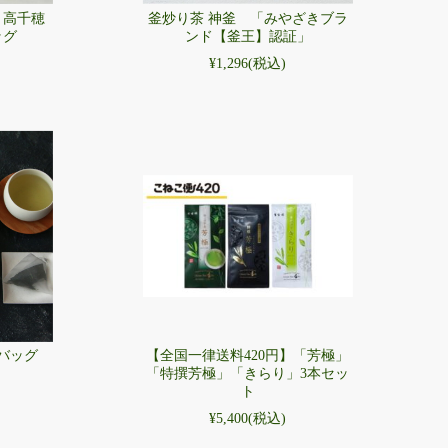
】高千穂
釜炒り茶 神釜 「みやざきブラ
ッグ
ンド【釜王】認証」
¥1,296
(税込)
バッグ
【全国一律送料420円】「芳極」
「特撰芳極」「きらり」3本セッ
ト
¥5,400
(税込)