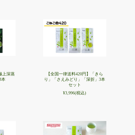
極上深蒸
【全国一律送料420円】「きら
3本
り」「さえみどり」「深折」3本
セット
¥3,996
(税込)