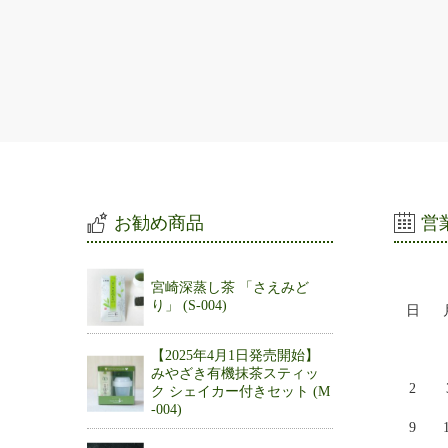
お勧め商品
営
宮崎深蒸し茶 「さえみど
り」 (S-004)
日
【2025年4月1日発売開始】
みやざき有機抹茶スティッ
2
ク シェイカー付きセット (M
-004)
9