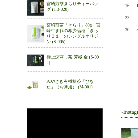
宮崎煎茶きらりティーバッ
16
グ (TB-020)
23
宮崎煎茶「きらり」80g 宮
30
崎生まれの希少品種「きら
り３１」のシングルオリジ
ン (S-005)
極上深蒸し茶 芳極 金 (S-00
2)
みやざき有機抹茶「ひな
た」（お薄用） (M-001)
-Instag