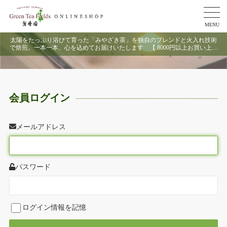
MENU
太陽をたっぷり浴びて育った「みやざき茶」を独自のブレンドと火入れ技術
で焙煎。一本一本、心を込めてお届けいたします 【 8000円以上お買い上げ
で送料無料 】
会員ログイン
メールアドレス
パスワード
ログイン情報を記憶