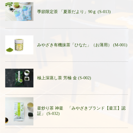
季節限定茶 「夏茶だより」90ｇ (S-013)
みやざき有機抹茶「ひなた」（お薄用） (M-001)
極上深蒸し茶 芳極 金 (S-002)
釜炒り茶 神釜 「みやざきブランド【釜王】認
証」 (S-032)