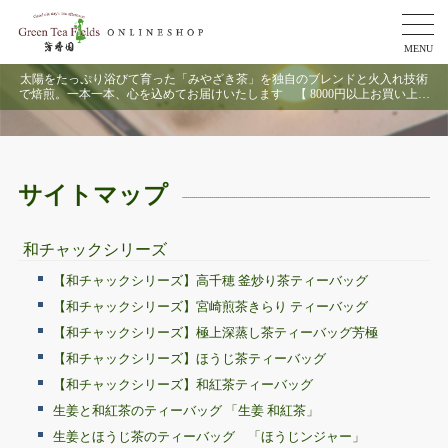
MENU
太陽をたっぷり浴びて育った「みやざき茶」を独自のブレンドと火入れ技術
で焙煎。一本一本、心を込めてお届けいたします 【 8000円以上お買い上げ
で送料無料 】
サイトマップ
和チャックシリーズ
【和チャックシリーズ】高千穂 釜炒り茶ティーバッグ
【和チャックシリーズ】宮崎煎茶きらり ティーバッグ
【和チャックシリーズ】極上深蒸し茶ティーバッグ芳極
【和チャックシリーズ】ほうじ茶ティーバッグ
【和チャックシリーズ】和紅茶ティーバッグ
生姜と和紅茶のティーバッグ 「生姜 和紅茶」
生姜とほうじ茶のティーバッグ 「ほうじンジャー」