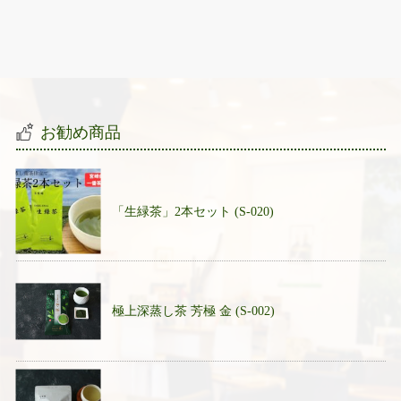
お勧め商品
「生緑茶」2本セット (S-020)
極上深蒸し茶 芳極 金 (S-002)